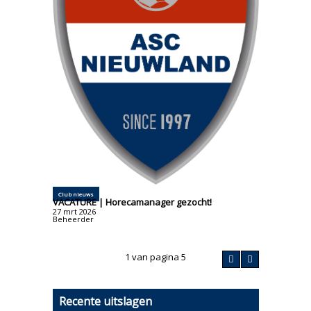
Club nieuws
VACATURE | Horecamanager gezocht!
27
mrt
2026
Beheerder
1 van pagina 5
Recente uitslagen