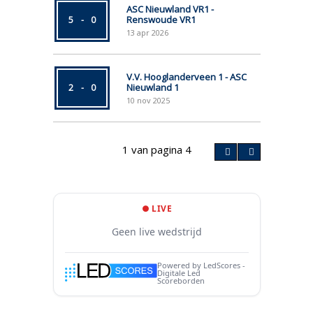
ASC Nieuwland VR1 -
Renswoude VR1
5
-
0
13
apr
2026
V.V. Hooglanderveen 1 - ASC
Nieuwland 1
2
-
0
10
nov
2025
1 van pagina 4