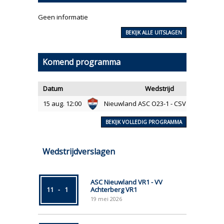
Geen informatie
BEKIJK ALLE UITSLAGEN
Komend programma
Datum
Wedstrijd
15 aug. 12:00
Nieuwland ASC O23-1 - CSV '28 O23-1
BEKIJK VOLLEDIG PROGRAMMA
Wedstrijdverslagen
ASC Nieuwland VR1 - VV
Achterberg VR1
11
-
1
19
mei
2026